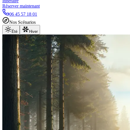
Itinéraire
Réserver maintenant
06 45 57 18 01
Nos Scénarios
Été
Hiver