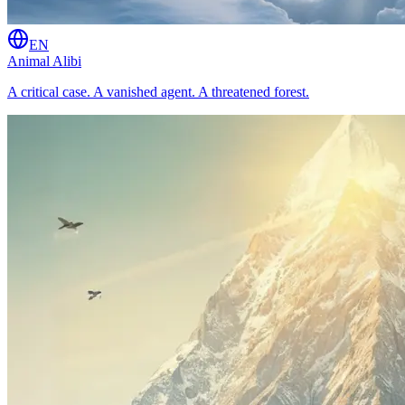
EN
Animal Alibi
A critical case. A vanished agent. A threatened forest.