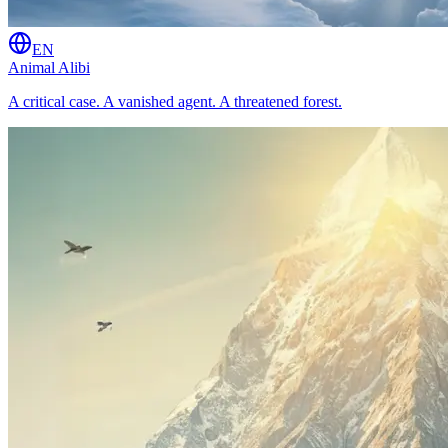
EN
Animal Alibi
A critical case. A vanished agent. A threatened forest.