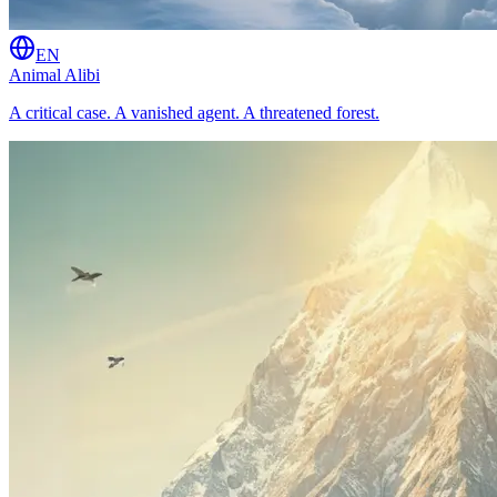
EN
Animal Alibi
A critical case. A vanished agent. A threatened forest.