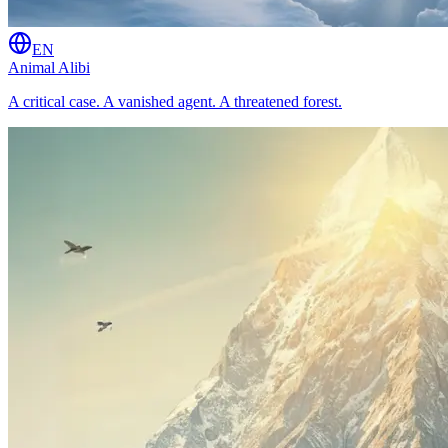
EN
Animal Alibi
A critical case. A vanished agent. A threatened forest.