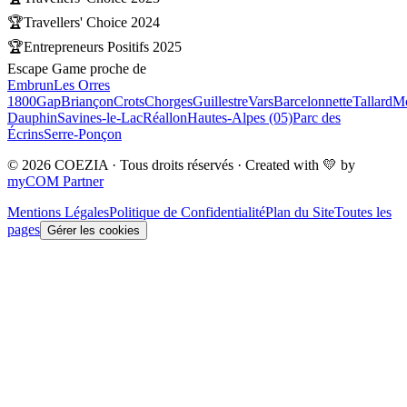
🏆
Travellers' Choice 2024
🏆
Entrepreneurs Positifs 2025
Escape Game proche de
Embrun
Les Orres
1800
Gap
Briançon
Crots
Chorges
Guillestre
Vars
Barcelonnette
Tallard
Mo
Dauphin
Savines-le-Lac
Réallon
Hautes-Alpes (05)
Parc des
Écrins
Serre-Ponçon
© 2026 COEZIA · Tous droits réservés · Created with 💛 by
myCOM Partner
Mentions Légales
Politique de Confidentialité
Plan du Site
Toutes les
pages
Gérer les cookies