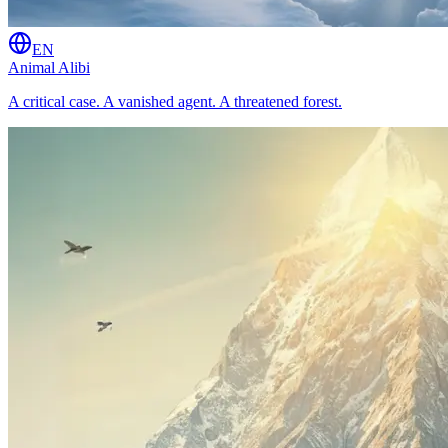
EN
Animal Alibi
A critical case. A vanished agent. A threatened forest.