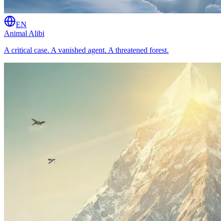
EN
Animal Alibi
A critical case. A vanished agent. A threatened forest.