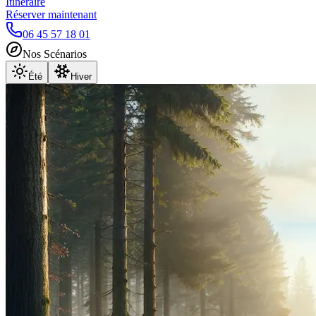
Itinéraire
Réserver maintenant
06 45 57 18 01
Nos Scénarios
Été
Hiver