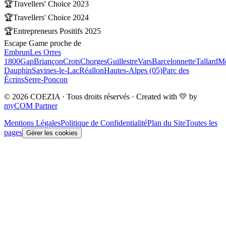
🏆
Travellers' Choice 2023
🏆
Travellers' Choice 2024
🏆
Entrepreneurs Positifs 2025
Escape Game proche de
Embrun
Les Orres
1800
Gap
Briançon
Crots
Chorges
Guillestre
Vars
Barcelonnette
Tallard
Mo
Dauphin
Savines-le-Lac
Réallon
Hautes-Alpes (05)
Parc des
Écrins
Serre-Ponçon
© 2026 COEZIA · Tous droits réservés · Created with 💛 by
myCOM Partner
Mentions Légales
Politique de Confidentialité
Plan du Site
Toutes les
pages
Gérer les cookies