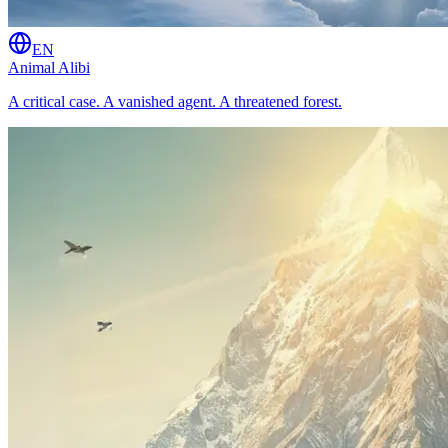
EN
Animal Alibi
A critical case. A vanished agent. A threatened forest.