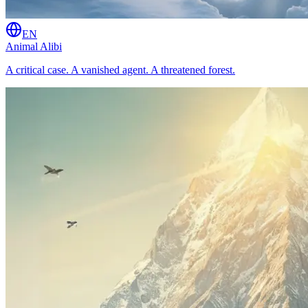
EN
Animal Alibi
A critical case. A vanished agent. A threatened forest.