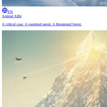
EN
Animal Alibi
A critical case. A vanished agent. A threatened forest.