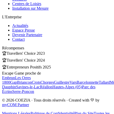
Centres de Loisirs
Installation sur Mesure
L'Entreprise
Actualités
Espace Presse
Devenir Partenaire
Contact
Récompenses
🏆
Travellers' Choice 2023
🏆
Travellers' Choice 2024
🏆
Entrepreneurs Positifs 2025
Escape Game proche de
Embrun
Les Orres
1800
Gap
Briançon
Crots
Chorges
Guillestre
Vars
Barcelonnette
Tallard
Mo
Dauphin
Savines-le-Lac
Réallon
Hautes-Alpes (05)
Parc des
Écrins
Serre-Ponçon
© 2026 COEZIA · Tous droits réservés · Created with 💛 by
myCOM Partner
Mentions Légales
Politique de Confidentialité
Plan du Site
Toutes les