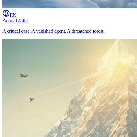
EN
Animal Alibi
A critical case. A vanished agent. A threatened forest.