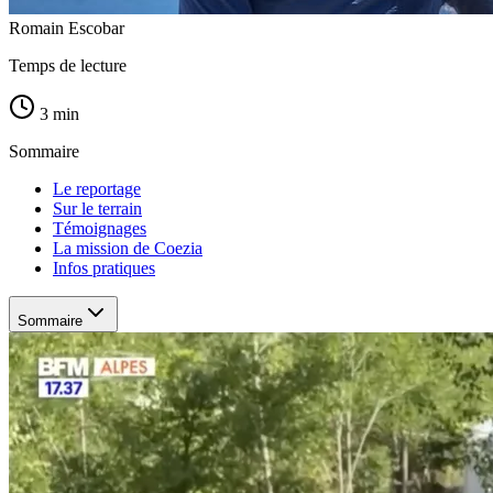
Romain Escobar
Temps de lecture
3 min
Sommaire
Le reportage
Sur le terrain
Témoignages
La mission de Coezia
Infos pratiques
Sommaire