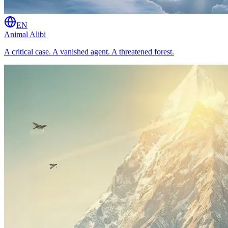
EN
Animal Alibi
A critical case. A vanished agent. A threatened forest.