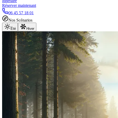
Itinéraire
Réserver maintenant
06 45 57 18 01
Nos Scénarios
Été
Hiver