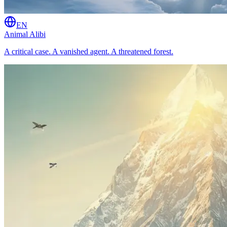
EN
Animal Alibi
A critical case. A vanished agent. A threatened forest.