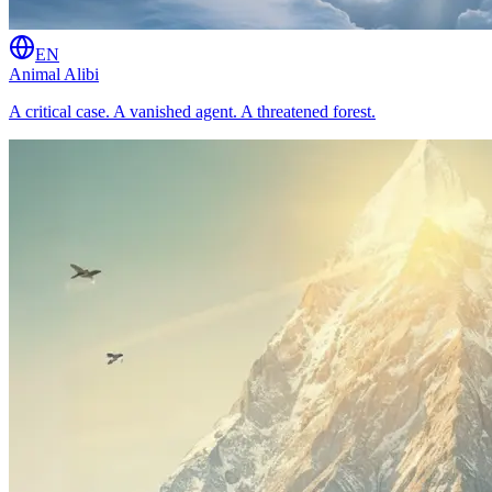
EN
Animal Alibi
A critical case. A vanished agent. A threatened forest.