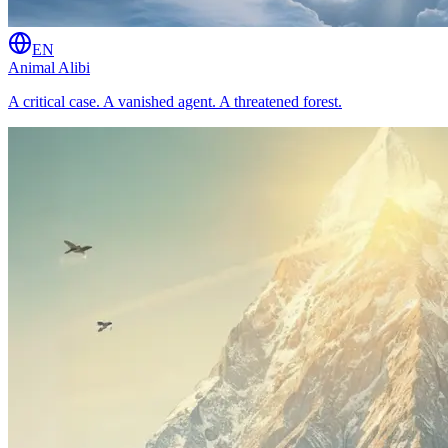
EN
Animal Alibi
A critical case. A vanished agent. A threatened forest.