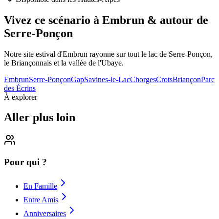
Vivez ce scénario à Embrun & autour de
Serre-Ponçon
Notre site estival d'Embrun rayonne sur tout le lac de Serre-Ponçon,
le Briançonnais et la vallée de l'Ubaye.
Embrun
Serre-Ponçon
Gap
Savines-le-Lac
Chorges
Crots
Briançon
Parc
des Écrins
À explorer
Aller plus loin
Pour qui ?
En Famille
Entre Amis
Anniversaires