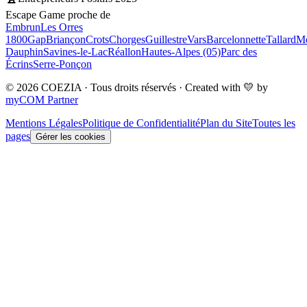
Escape Game proche de
Embrun
Les Orres
1800
Gap
Briançon
Crots
Chorges
Guillestre
Vars
Barcelonnette
Tallard
Mo
Dauphin
Savines-le-Lac
Réallon
Hautes-Alpes (05)
Parc des
Écrins
Serre-Ponçon
© 2026 COEZIA · Tous droits réservés · Created with 💛 by
myCOM Partner
Mentions Légales
Politique de Confidentialité
Plan du Site
Toutes les
pages
Gérer les cookies