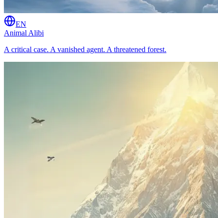
EN
Animal Alibi
A critical case. A vanished agent. A threatened forest.