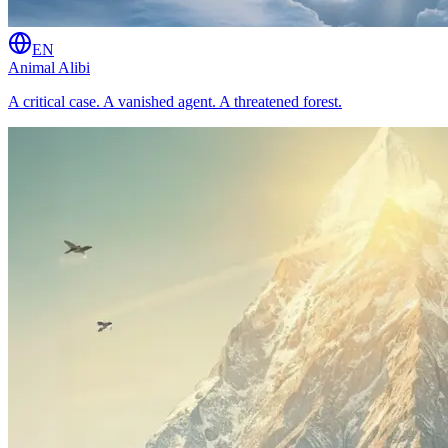
EN
Animal Alibi
A critical case. A vanished agent. A threatened forest.