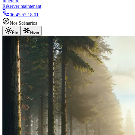
Itinéraire
Réserver maintenant
06 45 57 18 01
Nos Scénarios
Été
Hiver