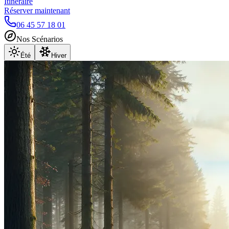
Itinéraire
Réserver maintenant
06 45 57 18 01
Nos Scénarios
Été
Hiver