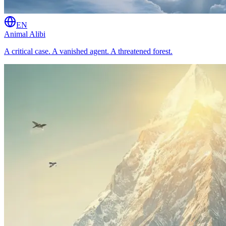
EN
Animal Alibi
A critical case. A vanished agent. A threatened forest.