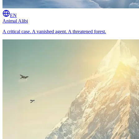
EN
Animal Alibi
A critical case. A vanished agent. A threatened forest.