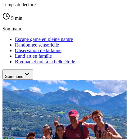
Temps de lecture
5 min
Sommaire
Escape game en pleine nature
Randonnée sensorielle
Observation de la faune
Land art en famille
Bivouac et nuit à la belle étoile
Sommaire