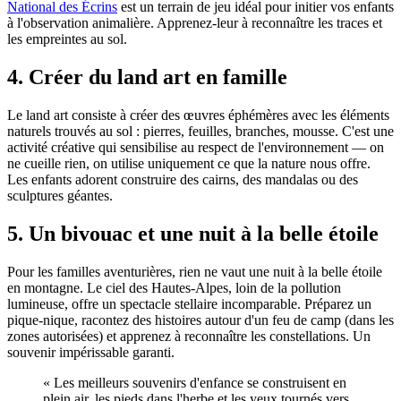
National des Écrins
est un terrain de jeu idéal pour initier vos enfants
à l'observation animalière. Apprenez-leur à reconnaître les traces et
les empreintes au sol.
4. Créer du land art en famille
Le land art consiste à créer des œuvres éphémères avec les éléments
naturels trouvés au sol : pierres, feuilles, branches, mousse. C'est une
activité créative qui sensibilise au respect de l'environnement — on
ne cueille rien, on utilise uniquement ce que la nature nous offre.
Les enfants adorent construire des cairns, des mandalas ou des
sculptures géantes.
5. Un bivouac et une nuit à la belle étoile
Pour les familles aventurières, rien ne vaut une nuit à la belle étoile
en montagne. Le ciel des Hautes-Alpes, loin de la pollution
lumineuse, offre un spectacle stellaire incomparable. Préparez un
pique-nique, racontez des histoires autour d'un feu de camp (dans les
zones autorisées) et apprenez à reconnaître les constellations. Un
souvenir impérissable garanti.
« Les meilleurs souvenirs d'enfance se construisent en
plein air, les pieds dans l'herbe et les yeux tournés vers