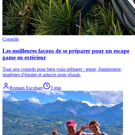
Conseils
Les meilleures façons de se préparer pour un escape
game en extérieur
Tous nos conseils pour bien vous préparer : tenue, équipement,
stratégies d'équipe et astuces pour réussir.
Romain Escobar
•
3 min