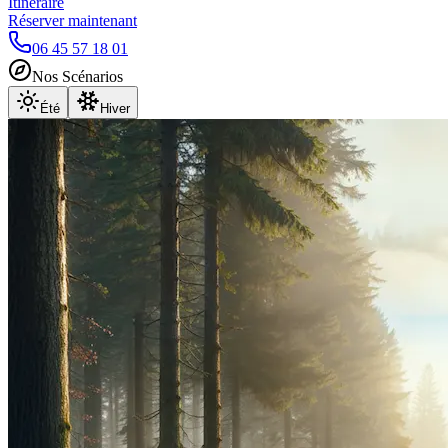
Itinéraire
Réserver maintenant
06 45 57 18 01
Nos Scénarios
Été
Hiver