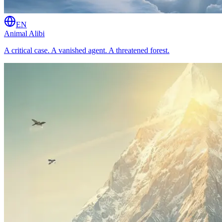
EN
Animal Alibi
A critical case. A vanished agent. A threatened forest.