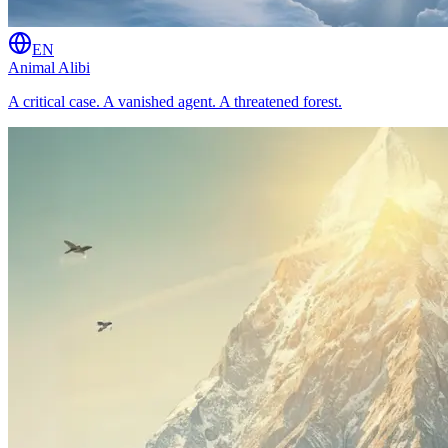
EN
Animal Alibi
A critical case. A vanished agent. A threatened forest.