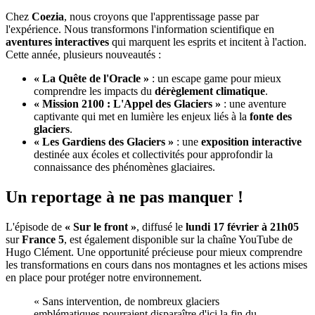
Chez
Coezia
, nous croyons que l'apprentissage passe par
l'expérience. Nous transformons l'information scientifique en
aventures interactives
qui marquent les esprits et incitent à l'action.
Cette année, plusieurs nouveautés :
« La Quête de l'Oracle »
: un escape game pour mieux
comprendre les impacts du
dérèglement climatique
.
« Mission 2100 : L'Appel des Glaciers »
: une aventure
captivante qui met en lumière les enjeux liés à la
fonte des
glaciers
.
« Les Gardiens des Glaciers »
: une
exposition interactive
destinée aux écoles et collectivités pour approfondir la
connaissance des phénomènes glaciaires.
Un reportage à ne pas manquer !
L'épisode de
« Sur le front »
, diffusé le
lundi 17 février à 21h05
sur
France 5
, est également disponible sur la chaîne YouTube de
Hugo Clément. Une opportunité précieuse pour mieux comprendre
les transformations en cours dans nos montagnes et les actions mises
en place pour protéger notre environnement.
« Sans intervention, de nombreux glaciers
emblématiques pourraient disparaître d'ici la fin du