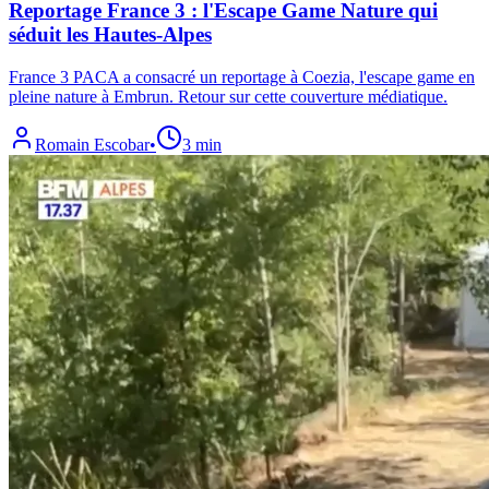
Reportage France 3 : l'Escape Game Nature qui
séduit les Hautes-Alpes
France 3 PACA a consacré un reportage à Coezia, l'escape game en
pleine nature à Embrun. Retour sur cette couverture médiatique.
Romain Escobar
•
3 min