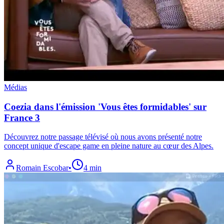
Médias
Coezia dans l'émission 'Vous êtes formidables' sur
France 3
Découvrez notre passage télévisé où nous avons présenté notre
concept unique d'escape game en pleine nature au cœur des Alpes.
Romain Escobar
•
4 min